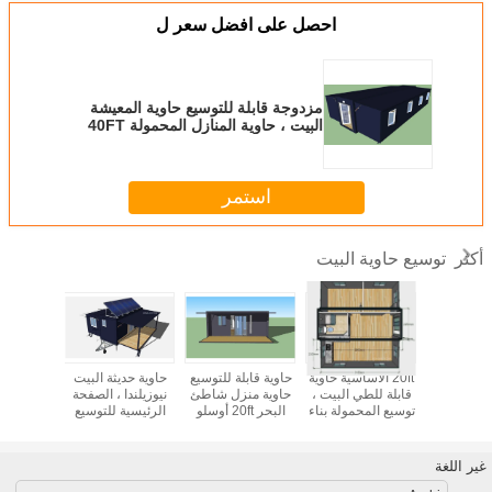
احصل على افضل سعر ل
مزدوجة قابلة للتوسيع حاوية المعيشة
البيت ، حاوية المنازل المحمولة 40FT
الأسترالية القياسية
استمر
توسيع حاوية البيت
أكثر
 أوسلو الكبرى
20ft الأساسية حاوية
حاوية قابلة للتوسيع
حاوية حديثة البيت
حاوية البيت
قابلة للطي البيت ،
حاوية منزل شاطئ
نيوزيلندا ، الصفحة
الحاويات
يسهل حملها
توسيع المحمولة بناء
البحر 20ft أوسلو
الرئيسية للتوسيع
منزل ا
لجدة شقة
2 غرفة نوم
بيتش الرئيسية مع
صغيرة مع خارج
للمهن
شرفة
الشبكة الشمسية
النظام
غير اللغة