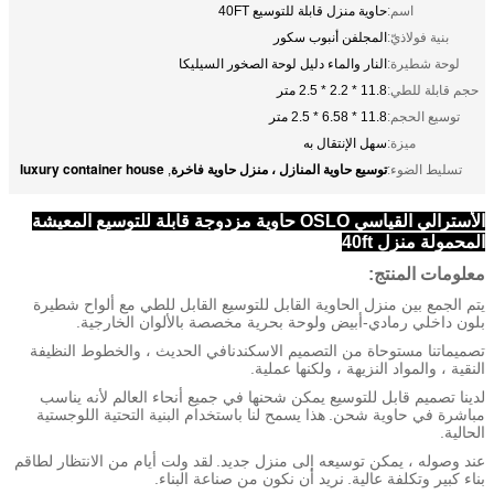
اسم:
حاوية منزل قابلة للتوسيع 40FT
بنية فولاذيّ:
المجلفن أنبوب سكور
لوحة شطيرة:
النار والماء دليل لوحة الصخور السيليكا
حجم قابلة للطي:
11.8 * 2.2 * 2.5 متر
توسيع الحجم:
11.8 * 6.58 * 2.5 متر
ميزة:
سهل الإنتقال به
توسيع حاوية المنازل ، منزل حاوية فاخرة
luxury container house
تسليط الضوء:
,
الأسترالي القياسي OSLO حاوية مزدوجة قابلة للتوسيع المعيشة
المحمولة منزل 40ft
معلومات المنتج:
يتم الجمع بين منزل الحاوية القابل للتوسيع القابل للطي مع ألواح شطيرة
بلون داخلي رمادي-أبيض ولوحة بحرية مخصصة بالألوان الخارجية.
تصميماتنا مستوحاة من التصميم الاسكندنافي الحديث ، والخطوط النظيفة
النقية ، والمواد النزيهة ، ولكنها عملية.
لدينا تصميم قابل للتوسيع يمكن شحنها في جميع أنحاء العالم لأنه يناسب
مباشرة في حاوية شحن.
هذا يسمح لنا باستخدام البنية التحتية اللوجستية
الحالية.
عند وصوله ، يمكن توسيعه إلى منزل جديد.
لقد ولت أيام من الانتظار لطاقم
بناء كبير وتكلفة عالية.
نريد أن نكون من صناعة البناء.