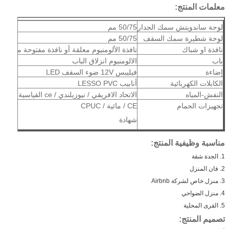
معلمات المنتج:
لوحة ساندويتش سمك الجدار
50/75 مم
لوحة شطيرة سمك السقف
50/75 مم
نافذة او شباك
نافذة الألومنيوم معلقة أو نافذة مفتوحة مزدوجة
باب
الالومنيوم انزلاق الباب
إضاءة
فيليبس 12V ضوء السقف LED
الكابلات الكهربائية
أنابيب LESSO PVC
النفش-المياه
الاتحاد الافريقي / نيوزيلندي / ce القياسية
تجهيزات الحمام
CE / مائية / CPUC
شهادة
مناسبة وظيفية المنتج:
1. الجدة شقة
2. فان المنزل
3. منزل خاص لشركة Airbnb
4. منزل الضواحي
5. القرى المحلية
تصميم المنتج: