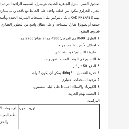
صندوق القمر - منزل الجاهزة الحديث هو منزل التصميم الراقية التي تم ت
للعزل الحراري مكون من قطعة واحدة على الحائط مع نافذة وباب ستارة زجا
تهتم RAD PREFABS دائمًا بالتركيز على المنتجات المنزلية الجي
حديقة أو تطويرًا عقاريًا للسياحة أو على نطاق واسع من التطوير العقاري ،
شروط المنتج
:
1. الطول: 8600 مم العرض: 4300 مم الارتفاع: 2900 مم
2. احتلال الأرض: 37 متر مربع
3. طريقة التسليم: فوب شنتشن
4. التسليم في الوقت المحدد: شهر واحد
5. الدفع: 50 ٪ ر / ر
6. قدرة التحميل: 1 * 40hq يمكن أن يكون 2 واحد
7. ترقية الملحقات: اختياري
8. الكهرباء والامتلاء: اعتمادا على البلد المستورد
9. التعبئة: بهدم الحزمة
التركيب:
توريد المورد
الرسومات ال
نظام الصيان
والخزا