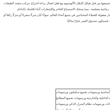
جميعها من قبل هيكل الإطار الألومنيوم مع قفل اتصال براءة اختراع. مركب متعدد الطبقات
جية مقسّمة ، مما يمنحك الاستمتاع الفاخر والإشعارات أثناء إقامتك بالداخل.
دة وبأسعار معقولة للعملاء المحتاجين في جميع أنحاء العالم. سواءً كان منزلًا منفردًا أو منزلًا رائعًا أو
 فسيكون صندوق القمر خيارًا مثاليًا.
أساسية ورسومات تجميع سكيلتون ورسومات
ة الداخلية والخارجية ورسومات تجميع المطابخ
نات ورسومات نظام المنزل الذكي ورسومات
تركيب موقع المشروع.