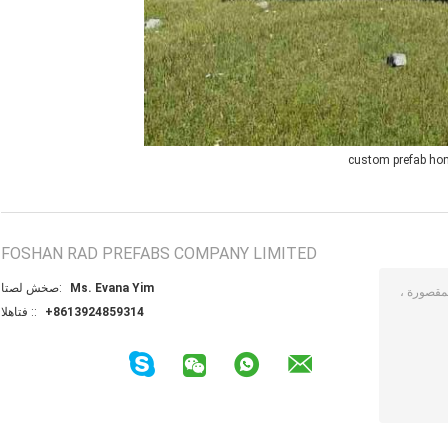
custom prefab h
FOSHAN RAD PREFABS COMPANY LIMITED
Ms. Evana Yim
اتصل شخص:
+8613924859314
الهاتف ::