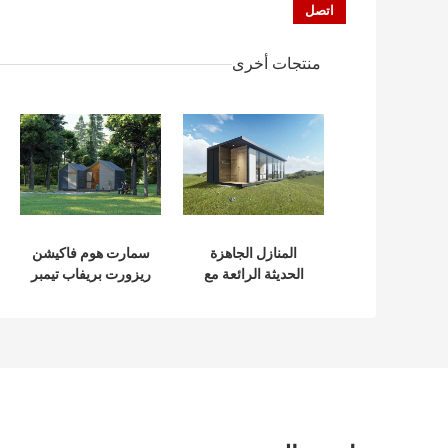
منتجات أخرى
المنازل الجاهزة
سمارت هوم فاكيشن
الحديثة الرائعة مع
ريزورت بريفاب تيمبر
لوحة الحائط مركب
هاوس وود الداخلية
متعدد الطوابق
التشطيب
معزول