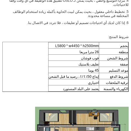
4. مزايا التوسيع والطي ، بحيث يمكن لـ OSLO تطبيق هذه الوظيفة في أي وقت وفقًا
للاحتياجات.
5. تخطيط داخلي معقول ، بحيث يمكن لبيت الحاوية بأكمله زيادة استخدام الوظائف
المختلفة في مساحة محدودة.
6. إذا كان لديك أي احتياجات تصميم أو تعليقات ، فلا تتردد في الاتصال بنا.
شروط المنتج:
بحجم
L5800 * w4450 * h2500mm
منطقة
26 مترا مربعا
شروط الشحن
فوب فوشان
صفقة
تغليف بلاستيك
موعد التسليم
45 يوما
شروط الدفع
إيداع 50٪ t / t ، رصيد ما قبل الشحن
ترقية الملحقات
اختياري
الكهرباء والسمنة
يعتمد على البلد المستورد