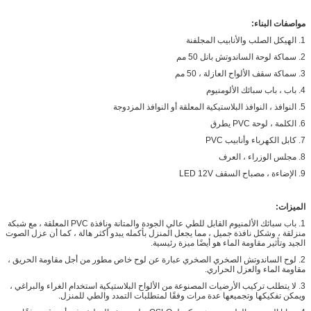
مواصفات البناء:
1. الهيكل الصلب والأنابيب المجلفنة
2. سماكة لوحة الساندوتش بانل 50 مم
3. سماكة سقف الألواح العازلة ، 50 مم
4. باب ، باب سبائك الألومنيوم
5. النوافذ ، النوافذ البلاستيكية المعلقة أو النوافذ المزدوجة
6. الكلمة ، لوحة PVC يطرق
7. كابل الكهرباء وأنابيب PVC
8. مجلس الوزراء ، العرف
9. الإضاءة ، مصباح السقف LED 12V
الميزات:
1. باب سبائك الألمنيوم القابل للطي عالي الجودة والمتانة ونافذة PVC المعلقة ، مع شبكة
منزلقة ، وشكل نافذة جميل ، مما يجعل المنزل بأكمله يبدو أكثر هالة ، كما أن عزل الصوت
الجيد وتأثير مقاومة الماء هو أيضًا ميزة رئيسية.
2. لوح الساندوتش الصخري الصخري عبارة عن لوح خاص مطور من أجل مقاومة الحريق ،
مقاومة الماء والعزل الحراري.
3. لا يتطلب تركيب الأرضيات المصنوعة من الألواح البلاستيكية استخدام الغراء والبراغي ،
ويمكن تفكيكها وتجميعها عدة مرات وفقًا لمتطلبات التمدد والطي للمنزل.