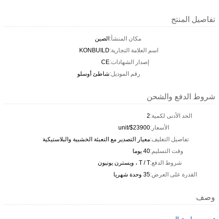
تفاصيل المنتج
مكان المنشأ:
الصين
اسم العلامة التجارية:
KONBUILD
إصدار الشهادات:
CE
رقم الموديل:
شاطئ أوسلو
شروط الدفع والشحن
الحد الأدنى لكمية:
2
الأسعار:
$23900/unit
تفاصيل التغليف:
معيار التصدير مع التعبئة الخشبية والبلاستيكية
وقت التسليم:
40 يوما
شروط الدفع:
T / T ، ويسترن يونيون
القدرة على العرض:
35 وحدة شهريا
وصف
توسيع حاوية البيت